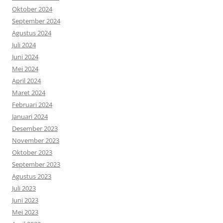
Oktober 2024
September 2024
Agustus 2024
Juli 2024
Juni 2024
Mei 2024
April 2024
Maret 2024
Februari 2024
Januari 2024
Desember 2023
November 2023
Oktober 2023
September 2023
Agustus 2023
Juli 2023
Juni 2023
Mei 2023