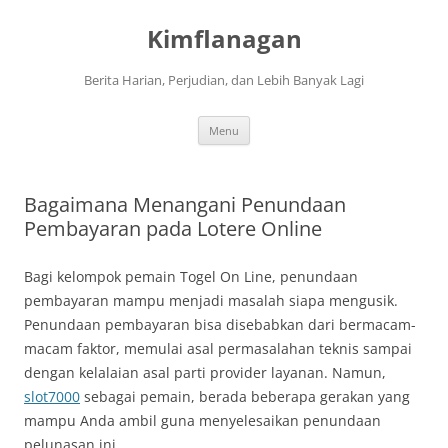
Langsung
ke
Kimflanagan
isi
Berita Harian, Perjudian, dan Lebih Banyak Lagi
Menu
Bagaimana Menangani Penundaan
Pembayaran pada Lotere Online
Bagi kelompok pemain Togel On Line, penundaan
pembayaran mampu menjadi masalah siapa mengusik.
Penundaan pembayaran bisa disebabkan dari bermacam-
macam faktor, memulai asal permasalahan teknis sampai
dengan kelalaian asal parti provider layanan. Namun,
slot7000
sebagai pemain, berada beberapa gerakan yang
mampu Anda ambil guna menyelesaikan penundaan
pelunasan ini.