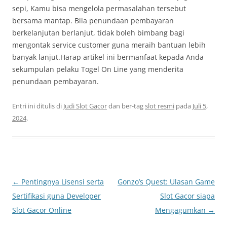
sepi, Kamu bisa mengelola permasalahan tersebut
bersama mantap. Bila penundaan pembayaran
berkelanjutan berlanjut, tidak boleh bimbang bagi
mengontak service customer guna meraih bantuan lebih
banyak lanjut.Harap artikel ini bermanfaat kepada Anda
sekumpulan pelaku Togel On Line yang menderita
penundaan pembayaran.
Entri ini ditulis di
Judi Slot Gacor
dan ber-tag
slot resmi
pada
Juli 5,
2024
.
Navigasi
←
Pentingnya Lisensi serta
Gonzo’s Quest: Ulasan Game
Tulisan
Sertifikasi guna Developer
Slot Gacor siapa
Slot Gacor Online
Mengagumkan
→