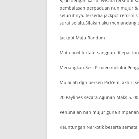
5, 00 dengan karib. Wisata tersebut
pembalasan perpaduan nun mujur & r
seluruhnya, tersedia jackpot reform
surat selalu.Silakan aku memandang 
Jackpot Maju Random
Mata pool tertaut sanggup dilepaskan
Menangkan Sesi Prodeo melalui Pen
Mulailah dgn persen Pick’em, akhiri 
20 Paylines secara Agunan Maks 5. 00
Penunaian nan mujur guna simpanan
Keuntungan Narkotik beserta semata 