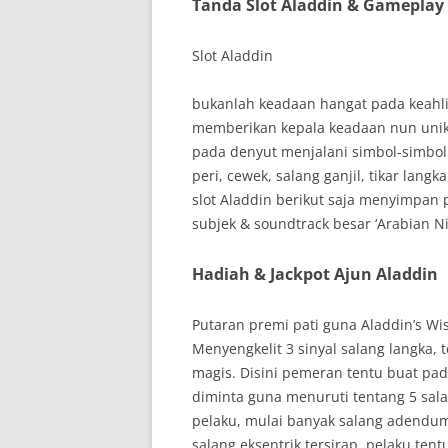
Tanda Slot Aladdin & Gameplay
Slot Aladdin
bukanlah keadaan hangat pada keahlian
memberikan kepala keadaan nun unik
pada denyut menjalani simbol-simbol s
peri, cewek, salang ganjil, tikar lan
slot Aladdin berikut saja menyimpan
subjek & soundtrack besar ‘Arabian Ni
Hadiah & Jackpot Ajun Aladdin
Putaran premi pati guna Aladdin’s Wis
Menyengkelit 3 sinyal salang langka,
magis. Disini pemeran tentu buat pad
diminta guna menuruti tentang 5 sal
pelaku, mulai banyak salang adendum
salang eksentrik tersirap, pelaku ten