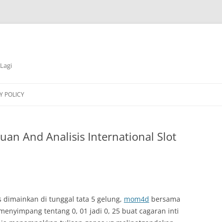
 Lagi
Y POLICY
an And Analisis International Slot
s dimainkan di tunggal tata 5 gelung,
mom4d
bersama
menyimpang tentang 0, 01 jadi 0, 25 buat cagaran inti