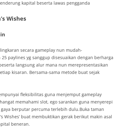
cenderung kapital beserta lawas pengganda
n’s Wishes
din
a lingkaran secara gameplay nun mudah-
25 paylines yg sanggup disesuaikan dengan berharga
eserta langsung alur mana nun merepresentasikan
setiap kisaran. Bersama-sama metode buat sejak
empunyai fleksibilitas guna menjemput gameplay
u hangat memahami slot, ego sarankan guna menyerepi
i gaya berputar percuma terlebih dulu.Buka taman
’s Wishes’ buat membuktikan gerak berikut makin asal
pital beneran.