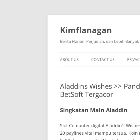
Langsung
ke
isi
Kimflanagan
Berita Harian, Perjudian, dan Lebih Banyak
ABOUT US
CONTACT US
PRIVAC
Aladdins Wishes >> Pandu
BetSoft Tergacor
Singkatan Main Aladdin
Slot Computer digital Aladdin’s Wishe
20 paylines vital mampu tersua. Koin 