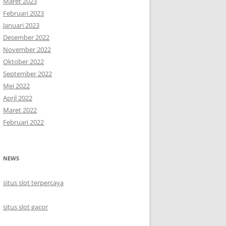
Maret 2023
Februari 2023
Januari 2023
Desember 2022
November 2022
Oktober 2022
September 2022
Mei 2022
April 2022
Maret 2022
Februari 2022
NEWS
situs slot terpercaya
situs slot gacor