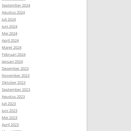
September 2024
Agustus 2024
Juli 2024
Juni 2024
Mei 2024
April 2024
Maret 2024
Februari 2024
Januari 2024
Desember 2023
November 2023
Oktober 2023
September 2023
Agustus 2023
Juli 2023
Juni 2023
Mei 2023
April 2023