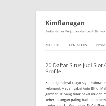
Langsung
ke
isi
Kimflanagan
Berita Harian, Perjudian, dan Lebih Banyak
ABOUT US
CONTACT US
PRIVAC
20 Daftar Situs Judi Slo
Profile
Kapolri Jenderal Listyo Sigit Prabow
kelompok Medan yakni Apin BK di Mala
gambar HD yang tidak bakal mudah 
keberuntungan paling baik, para pema
Lantern Luck, Wealth Inn, Fa Cai Shen