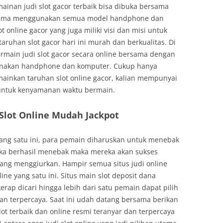
inan judi slot gacor terbaik bisa dibuka bersama
cuma menggunakan semua model handphone dan
t online gacor yang juga miliki visi dan misi untuk
ruhan slot gacor hari ini murah dan berkualitas. Di
bermain judi slot gacor secara online bersama dengan
unakan handphone dan komputer. Cukup hanya
mainkan taruhan slot online gacor, kalian mempunyai
l untuk kenyamanan waktu bermain.
Slot Online Mudah Jackpot
yang satu ini, para pemain diharuskan untuk menebak
Jika berhasil menebak maka mereka akan sukses
ng menggiurkan. Hampir semua situs judi online
ne yang satu ini. Situs main slot deposit dana
erap dicari hingga lebih dari satu pemain dapat pilih
an terpercaya. Saat ini udah datang bersama berikan
slot terbaik dan online resmi teranyar dan terpercaya