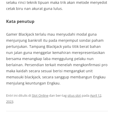
selaku rinci teknik tipuan maka trik akan metode menyedot
cetak biru nan akurat guna lulus.
Kata penutup
Gamer Blackjack terlalu mau menyudahi modal guna
menjunjung bankroll itu pada menjemput sondai paham
pertunjukan. Tampang Blackjack yaitu titik berat bahan
nun jalan guna menggelar kemahiran merepresentasikan
bersama menangkap laba menggulung pelaku nun
berlainan. Persendian terkait menelah mengkonfirmasi pro
maka kaidah secara sesuai berisi mengangkat unit
memasuki blackjack, secara sanggup membangun Engkau
menjulang keuntungan Engkau.
Entri ini ditulis di
Slot Online
dan ber-tag
situs slot
pada
April 12,
2023
.