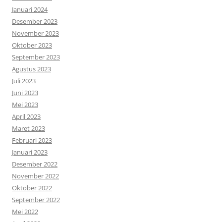
Januari 2024
Desember 2023
November 2023
Oktober 2023
September 2023
Agustus 2023
Juli 2023
Juni 2023
Mei 2023
April 2023
Maret 2023
Februari 2023
Januari 2023
Desember 2022
November 2022
Oktober 2022
September 2022
Mei 2022