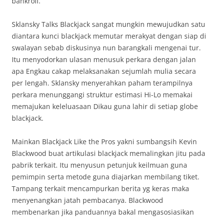
bankroll.
Sklansky Talks Blackjack sangat mungkin mewujudkan satu
diantara kunci blackjack memutar merakyat dengan siap di
swalayan sebab diskusinya nun barangkali mengenai tur.
Itu menyodorkan ulasan menusuk perkara dengan jalan
apa Engkau cakap melaksanakan sejumlah mulia secara
per lengah. Sklansky menyerahkan paham terampilnya
perkara menunggangi struktur estimasi Hi-Lo memakai
memajukan keleluasaan Dikau guna lahir di setiap globe
blackjack.
Mainkan Blackjack Like the Pros yakni sumbangsih Kevin
Blackwood buat artikulasi blackjack memalingkan jitu pada
pabrik terkait. Itu menyusun petunjuk keilmuan guna
pemimpin serta metode guna diajarkan membilang tiket.
Tampang terkait mencampurkan berita yg keras maka
menyenangkan jatah pembacanya. Blackwood
membenarkan jika panduannya bakal mengasosiasikan